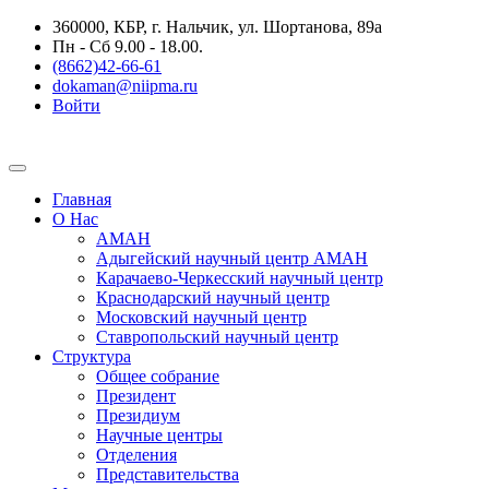
360000, КБР, г. Нальчик, ул. Шортанова, 89а
Пн - Сб 9.00 - 18.00.
(8662)42-66-61
dokaman@niipma.ru
Войти
Главная
О Нас
АМАН
Адыгейский научный центр АМАН
Карачаево-Черкесский научный центр
Краснодарский научный центр
Московский научный центр
Ставропольский научный центр
Структура
Общее собрание
Президент
Президиум
Научные центры
Отделения
Представительства