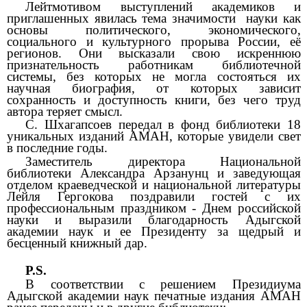
Лейтмотивом выступлений академиков и
приглашенных явилась тема значимости науки как
основы
политического, экономического,
социального и культурного прорыва России, её
регионов. Они высказали свою искреннюю
признательность
работникам библиотечной
системы, без которых не могла состояться их
научная биография, от которых зависит
сохранность и доступность книги, без чего труд
автора теряет смысл.
С. Шхагапсоев
передал в фонд библиотеки 18
уникальных изданий АМАН, которые увидели свет
в последние годы.
Заместитель директора Национальной
библиотеки Александра Арзанунц и заведующая
отделом краеведческой и национальной литературы
Лейля Гергокова поздравили гостей с их
профессиональным праздником - Днем российской
науки и выразили благодарность Адыгской
академии наук и ее Президенту за щедрый и
бесценный книжный дар.
P
.S
.
В соответствии с решением Президиума
Адыгской академии наук печатные издания АМАН