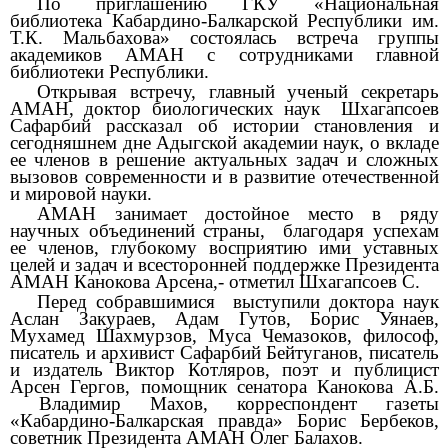
По приглашению ГКУ «Национальная
библиотека Кабардино-Балкарской Республики им.
Т.К. Мальбахова» состоялась встреча группы
академиков АМАН с сотрудниками главной
библиотеки Республики.
Открывая встречу, главный ученый секретарь
АМАН, доктор биологических наук Шхагапсоев
Сафарбий рассказал об истории становления и
сегодняшнем дне Адыгской академии наук, о вкладе
ее членов в
решение актуальных задач и сложных
вызовов современности и
в развитие отечественной
и мировой науки.
АМАН
занимает достойное место в ряду
научных объединений страны, благодаря успехам
ее членов, глубокому восприятию ими уставных
целей и задач и всесторонней поддержке Президента
АМАН Канокова Арсена,- отметил Шхагапсоев С.
Перед собравшимися выступили доктора наук
Аслан Закураев, Адам Гутов, Борис Уянаев,
Мухамед Шахмурзов, Муса Чемазоков, философ,
писатель и архивист Сафарбий Бейтуганов, писатель
и издатель Виктор Котляров, поэт и публицист
Арсен Гергов, помощник сенатора Канокова А.Б.
Владимир Махов, корреспондент газеты
«Кабардино-Балкарская правда» Борис Бербеков,
советник Президента АМАН Олег Балахов.