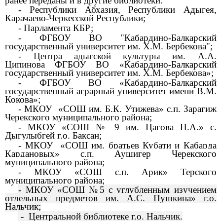
ранее переданы и в другие библиотеки:
- Республики Абхазия, Республики Адыгея,
Карачаево-Черкесской Республики;
- Парламента КБР;
-
ФГБОУ ВО "Кабардино-Балкарский
государственный университет им. Х.М. Бербекова"
;
-
Центра адыгской культуры им. А.А.
Ципинова
ФГБОУ ВО «Кабардино-Балкарский
государственный университет им. Х.М. Бербекова»;
- ФГБОУ ВО «Кабардино-Балкарский
государственный аграрный университет имени В.М.
Кокова»;
- МКОУ «СОШ им. Б.К. Утижева» с.п. Зарагиж
Черекского муниципального района;
- МКОУ «СОШ № 9 им. Цагова Н.А.»
с.
Дыгулыбгей г.о. Баксан
;
- МКОУ «СОШ им. братьев Кубати и Кабарда
Кардановых» с.п. Аушигер Черекского
муниципального района;
- МКОУ «СОШ с.п. Арик» Терского
муниципального района;
- МКОУ «СОШ №5 с углубленным изучением
отдельных предметов им. А.С. Пушкина» г.о.
Нальчик;
- Центральной библиотеке г.о. Нальчик.